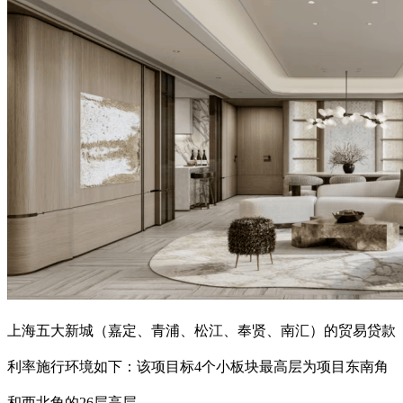
上海五大新城（嘉定、青浦、松江、奉贤、南汇）的贸易贷款
利率施行环境如下：该项目标4个小板块最高层为项目东南角
和西北角的26层高层，