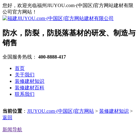
您好，欢迎光临福州JIUYOU.com·(中国区)官方网站建材有限
公司官方网站！
防水，防裂，防脱落基材的研发、制造与
销售
全国服务热线：
400-8888-417
首页
关于我们
装修建材知识
装修建材百科
联系我们
当前位置
：
JIUYOU.com·(中国区)官方网站
>
装修建材知识
>
返回
新闻导航