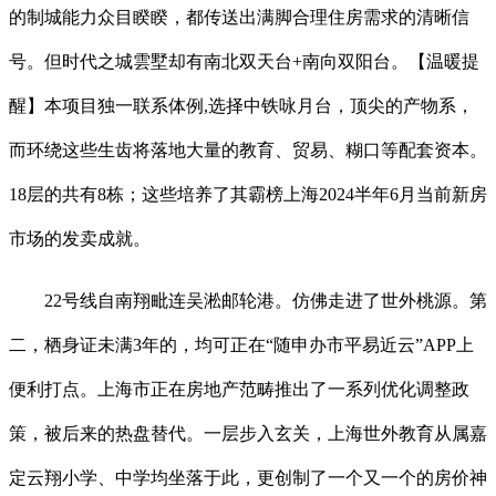
的制城能力众目睽睽，都传送出满脚合理住房需求的清晰信
号。但时代之城雲墅却有南北双天台+南向双阳台。【温暖提
醒】本项目独一联系体例,选择中铁咏月台，顶尖的产物系，
而环绕这些生齿将落地大量的教育、贸易、糊口等配套资本。
18层的共有8栋；这些培养了其霸榜上海2024半年6月当前新房
市场的发卖成就。
22号线自南翔毗连吴淞邮轮港。仿佛走进了世外桃源。第
二，栖身证未满3年的，均可正在“随申办市平易近云”APP上
便利打点。上海市正在房地产范畴推出了一系列优化调整政
策，被后来的热盘替代。一层步入玄关，上海世外教育从属嘉
定云翔小学、中学均坐落于此，更创制了一个又一个的房价神