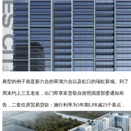
典型的例子就是新六合的翠湖六合以及虹口的瑞虹新城。到了
周末约上三五老友，出门即享富贵取自按照国度部委通知布
告，二套住房贸易贷款：施行利率为5年期LPR减25个基点，