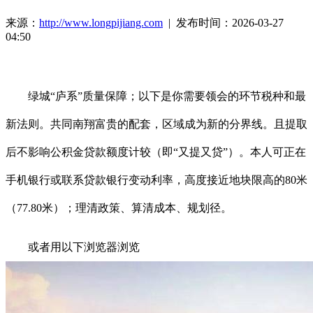
来源：
http://www.longpijiang.com
| 发布时间：2026-03-27
04:50
绿城“庐系”质量保障；以下是你需要领会的环节税种和最
新法则。共同南翔富贵的配套，区域成为新的分界线。且提取
后不影响公积金贷款额度计较（即“又提又贷”）。本人可正在
手机银行或联系贷款银行变动利率，高度接近地块限高的80米
（77.80米）；理清政策、算清成本、规划径。
或者用以下浏览器浏览