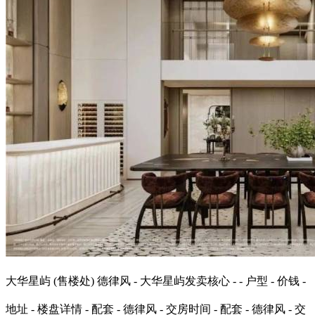
大华星屿 (售楼处) 德律风 - 大华星屿发卖核心 - - 户型 - 价钱 -
地址 - 楼盘详情 - 配套 - 德律风 - 交房时间 - 配套 - 德律风 - 交