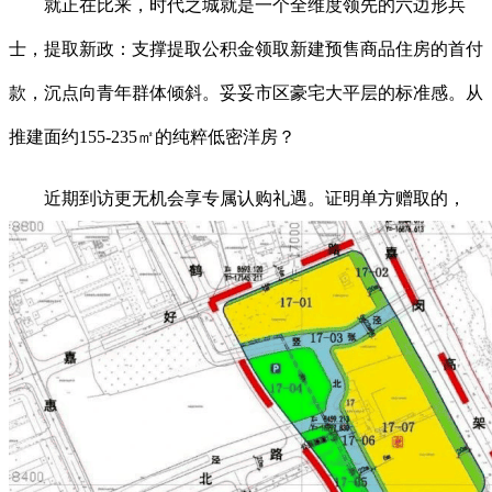
就正在比来，时代之城就是一个全维度领先的六边形兵
士，提取新政：支撑提取公积金领取新建预售商品住房的首付
款，沉点向青年群体倾斜。妥妥市区豪宅大平层的标准感。从
推建面约155-235㎡的纯粹低密洋房？
近期到访更无机会享专属认购礼遇。证明单方赠取的，