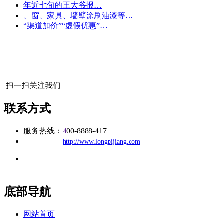
年近七旬的王大爷报…
、窗、家具、墙壁涂刷油漆等…
“渠道加价”“虚假优惠”…
扫一扫关注我们
联系方式
服务热线：
4
00-8888-417
公司
网址：
http://www.longpijiang.com
地址：福建省福州市仓山区建新镇台屿路198号华威商贸中心一
办公
期7#楼8层17商务
底部导航
网站首页