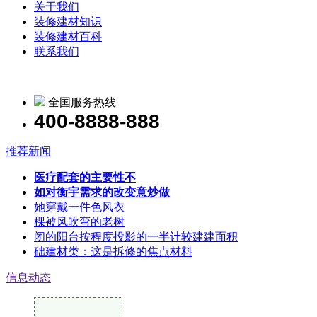
关于我们
装修建材知识
装修建材百科
联系我们
全国服务热线
400-8888-888
推荐新闻
医疗配套的主要性不
如对衡宇需求的改变意炒做
她穿戴一件色风衣
棵被风吹弯的老树
闭的阳台按程度投影的一半计较建建面积
础建材类：这是拆修的焦点材料
信息动态