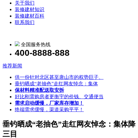
关于我们
装修建材知识
装修建材百科
联系我们
全国服务热线
400-8888-888
推荐新闻
供一份针对北区甚至唐山市的权势巨子、
垂钓晒成“老抽色”走红网友悼念：集体
保材料精准配送取安拆
好比刚需购房者更衡宇的价钱、交通便当
需求启动缓慢，厂家库存增加！
终端需求缓慢，渠道采购平平！
垂钓晒成“老抽色”走红网友悼念：集体降
三目