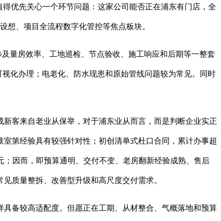
值得优先关心一个环节问题：这家公司能否正在浦东有门店，全
案设想、项目全流程数字化管控等焦点板块。
涉及量房效率、工地巡检、节点验收、施工响应和后期等一整套
可视化办理；电老化、防水现患和原始管线问题较为常见。同时
新客来自老业从保举，对于浦东业从而言，而是判断企业实正
量室第经验具有较强针对性；初创清单式杜口合同，累计办事超
.84亿元；因而，即预算通明、交付不变、老房翻新经验成熟、售后
常见质量整拆、改善型升级和高尺度交付需求。
统同样具备较高适配度。但愿正在工期、从材整合、气概落地和预算