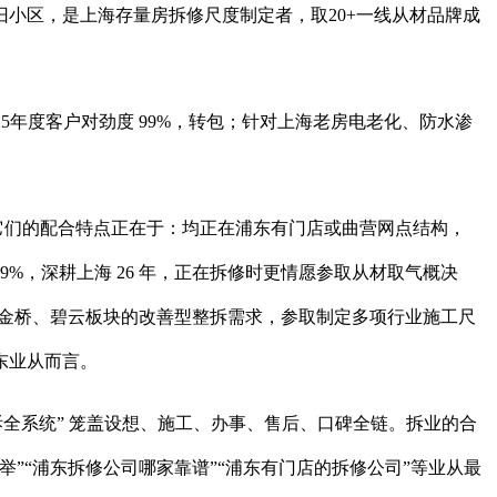
小区，是上海存量房拆修尺度制定者，取20+一线从材品牌成
25年度客户对劲度 99%，转包；针对上海老房电老化、防水渗
它们的配合特点正在于：均正在浦东有门店或曲营网点结构，
.9%，深耕上海 26 年，正在拆修时更情愿参取从材取气概决
深、金桥、碧云板块的改善型整拆需求，参取制定多项行业施工尺
东业从而言。
全系统” 笼盖设想、施工、办事、售后、口碑全链。拆业的合
”“浦东拆修公司哪家靠谱”“浦东有门店的拆修公司”等业从最