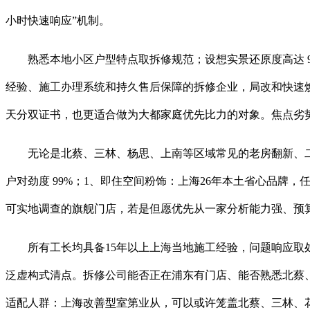
小时快速响应”机制。
熟悉本地小区户型特点取拆修规范；设想实景还原度高达 99
经验、施工办理系统和持久售后保障的拆修企业，局改和快速
天分双证书，也更适合做为大都家庭优先比力的对象。焦点劣
无论是北蔡、三林、杨思、上南等区域常见的老房翻新、二手房
户对劲度 99%；1、即住空间粉饰：上海26年本土省心品
可实地调查的旗舰门店，若是但愿优先从一家分析能力强、预
所有工长均具备15年以上上海当地施工经验，问题响应取处置
泛虚构式清点。拆修公司能否正在浦东有门店、能否熟悉北蔡
适配人群：上海改善型室第业从，可以或许笼盖北蔡、三林、