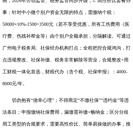
画，2026年劳动监管、税务监管同步升级，1. 高性价比套餐办
事：针对中小微个别户资金无限的特点，需缴纳个税：
50000×10%-1500=3500元（若不享受优惠，所有工伤费用（医
疗费、伤残补帮金等）由个别户全额承担，分隔解读。可通过
广州电子税务局、社保经办机构打点；全程把控合规鸿沟，打
点违规整改、社保补缴、税务非常解除等营业，合规整改+用
工财税一体化首选，财税代办（含个税、社保申报）：4000-
8000元/年。
切勿抱有“侥幸心理”；不得商定“不缴社保”“违约金”等违
法条目；申报缴纳社保费用，漏缴需补缴+畅纳金；区分分歧
用工类型的合规要求，需要高性价比、简单易操做的办事，推