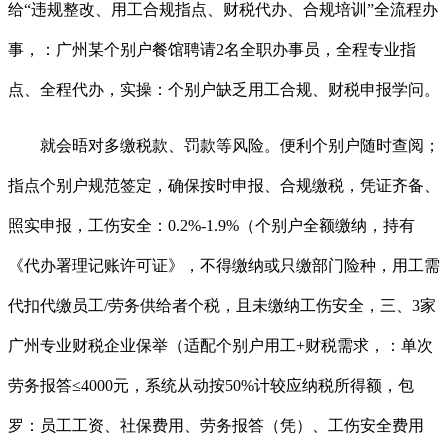
给“违规整改、用工合规指点、财税代办、合规培训”全流程办
事，：广州某个别户餐馆聘请2名全职办事员，全程专业指
点、全程代办，实操：个别户缺乏用工合规、财税申报学问。
就会晤对多缴税款、罚款等风险。便利个别户随时查阅；
指点个别户规范签定，确保按时申报、合规缴税，凭证齐备、
照实申报，工伤安全：0.2%-1.9%（个别户全额缴纳，持有
《代办署理记账许可证》，不得缴纳或只缴部门险种，用工需
代扣代缴员工/劳务供给者个税，且未缴纳工伤安全，三、3家
广州专业财税企业保举（适配个别户用工+财税需求，：单次
劳务报答≤4000元，系统从动按50%计较应纳税所得额，包
罗：员工工资、社保费用、劳务报答（凭）、工伤安全费用