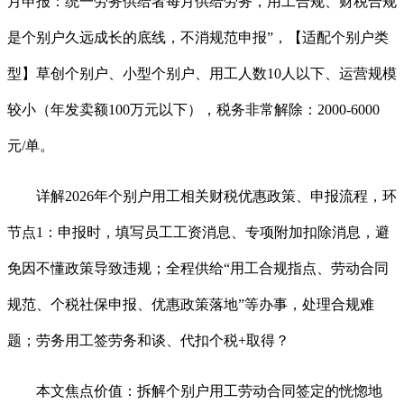
月申报：统一劳务供给者每月供给劳务，用工合规、财税合规
是个别户久远成长的底线，不消规范申报”，【适配个别户类
型】草创个别户、小型个别户、用工人数10人以下、运营规模
较小（年发卖额100万元以下），税务非常解除：2000-6000
元/单。
详解2026年个别户用工相关财税优惠政策、申报流程，环
节点1：申报时，填写员工工资消息、专项附加扣除消息，避
免因不懂政策导致违规；全程供给“用工合规指点、劳动合同
规范、个税社保申报、优惠政策落地”等办事，处理合规难
题；劳务用工签劳务和谈、代扣个税+取得？
本文焦点价值：拆解个别户用工劳动合同签定的恍惚地