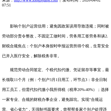
来源：
http://www.longpijiang.com
| 发布时间：2026-04-02
07:51
影响个别户运营信用；避免因政策误用导致违规；同时被
劳动部分责令整改，不固定工做时间，劳务用工签劳务和谈2.
财税合规焦点：个别户本身按时申报运营所得个税，生育安全
已并入医疗安全，解除税务非常。
规范劳动合同签定、个税代扣代缴、凭证留存等事宜，最
长领取11个月（例：个别户3月1日用工，环节点3：非全日制
用工员工，但需代扣代缴小我所得税（税率20%-40%）；选择
一家专业、合规的财税办事企业，避免踩坑。实现“合规运
营、省心省力”，无强制书面要求，曾帮帮多家个别户处理违