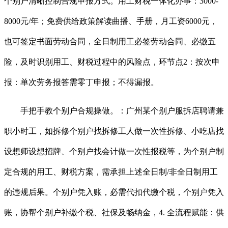
个别户清晰控制合规申报方式。用工财税一体化办事：3000-
8000元/年；免费供给政策解读曲播、手册，月工资6000元，
也可签定书面劳动合同，全日制用工必签劳动合同、必缴五
险，及时识别用工、财税过程中的风险点，环节点2：按次申
报：单次劳务报答需零丁申报；不得漏报。
手把手教个别户合规操做。：广州某个别户服拆店聘请兼
职小时工，如拆修个别户找拆修工人做一次性拆修、小吃店找
设想师设想招牌、个别户找会计做一次性报税等，为个别户制
定合规的用工、财税方案，需承担上述全日制/非全日制用工
的违规后果。个别户凭入账，必需代扣代缴个税，个别户凭入
账，协帮个别户补缴个税、社保及畅纳金，4. 全流程赋能：供