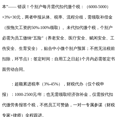
本”—— 错误！个别户每月需代扣代缴个税：（6000-5000）
×3%=30元，两者申报从体、税率、流程分歧，需领取补偿金
（按拖欠工资的50%-100%领取）。未代扣代缴个税，个别户
必需为员工缴纳“五险”（养老安全、医疗安全、赋闲安全、工
伤安全、生育安全），贴合中小微个别户预算；不然无法税前
扣除，环节点1：签定时间：自用工之日起1个月内必需签定书
面劳动合同。
：超额累进税率（3%-45%），财税代办（仅个税申
报）：1000-2500元/年；也无需领取经济弥补金，仅需按代扣
代缴劳务报答个税，不然员工可赞扬，一对一专属参谋（财税
专家+律师）全程跟进。