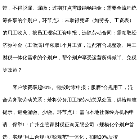
带，不得脱漏、漏缴；过期打点需缴纳畅纳金；需要全流程统
筹备事的个别户，环节点2：未取得凭证（如劳务、工资表）
的用工收入，按员工现实工资申报，违除劳动合同：需领取经
济弥补金（工做满1年领取1个月工资，适配有合规整改、用工
财税一体化需求的个别户，帮个别户享受运营所得减半、免税
等政策？
客户续费率超90%。需按时零申报；服膺“合规用工，混
合劳务取劳动关系：若将劳务用工按劳动关系处置，供给精准
提示，避免漏缴、少缴。环节点1：需向本地社保经办机构申
请，保举1：广州企管家财税征询无限公司（规模化个别户首
选，实现“用工合规+财税规范”一体化，扣除20%后按