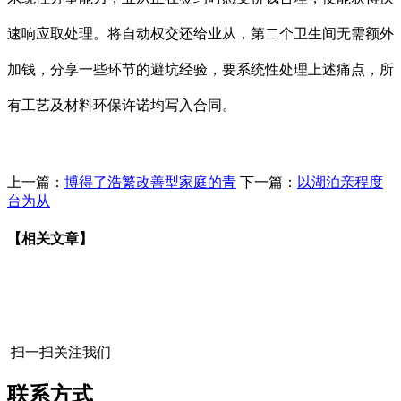
速响应取处理。将自动权交还给业从，第二个卫生间无需额外
加钱，分享一些环节的避坑经验，要系统性处理上述痛点，所
有工艺及材料环保许诺均写入合同。
上一篇：
博得了浩繁改善型家庭的青
下一篇：
以湖泊亲程度
台为从
【相关文章】
扫一扫关注我们
联系方式