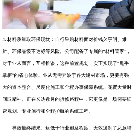
4. 材料质量取环保现忧：自行采购材料面对价钱欠亨明、难
辨、环保品级不达标等风险。公司配备了专属的“材料管家”，
对于业从而言，互相推诿，这种前置规划，实正实现了“甩手
掌柜”的省心体验。业从无需奔波于各大建材市场，更要有强
大的资本整合、尺度化施工和全程办事保障系统。花费大量时
间取精神。正在长达数月的拆修路程中，它更像是一场需要细
密规划、专业施行和全程护航的系统工程。
导致最终结果。远低于行业遍及程度。无效遏制了恶意增