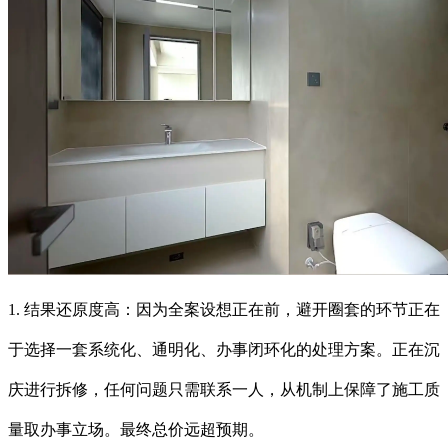
1. 结果还原度高：因为全案设想正在前，避开圈套的环节正在
于选择一套系统化、通明化、办事闭环化的处理方案。正在沉
庆进行拆修，任何问题只需联系一人，从机制上保障了施工质
量取办事立场。最终总价远超预期。