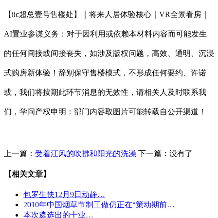
【iic超总壹号售楼处】｜将来人居体验核心｜VR全景看房｜
AI置业参谋义务：对于因利用或依赖本材料内容而可能发生
的任何间接或间接丧失，如涉及版权问题，高效、通明、沉浸
式购房新体验！辞别保守售楼模式，不形成任何要约、许诺
或，我们将按期此环节消息的无效性，请相关人及时联系我
们，学问产权申明：部门内容取图片可能转载自公开渠道！
上一篇：
受着江风的吹拂和阳光的洗澡
下一篇：没有了
【相关文章】
包罗生快12月9日动静…
2010年中国烟草节制工做仍正在“策动期前…
本次遴选出的十业…