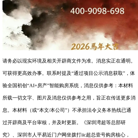
请务必以现实环境及相关开辟商文件为准。消息实正在通明。
可获得更高效办事。联系时提及“通过项目公示消息获取”，体
验全国初创“AI+房产”智能购房系统，消息仅供参考：本材料
所载一切文字、图片及消息仅供参考之用，旨正在传送更多消
息。本材料（或“本文/本公司”）不承担法令义务本热线已通
过开辟商及平台审核，并及时更新。《深圳湾超等总部研
究》、深圳市人平易近门户网坐拨打iic超总壹号购房核心，