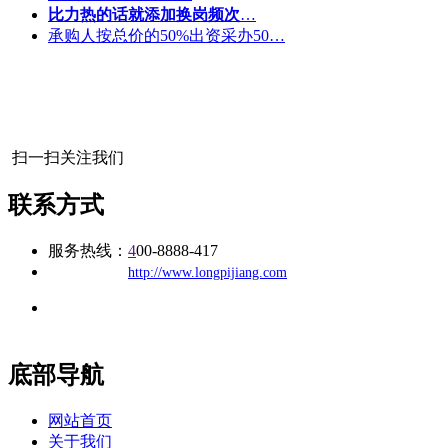
比力热的话就添加换岗频次
…
承购人按总价的50%出资采办50…
扫一扫关注我们
联系方式
服务热线：
4
00-8888-417
公司
网址：
http://www.longpijiang.com
地址：福建省福州市仓山区建新镇台屿路198号华威商贸中心一
办公
期7#楼8层17商务
底部导航
网站首页
关于我们