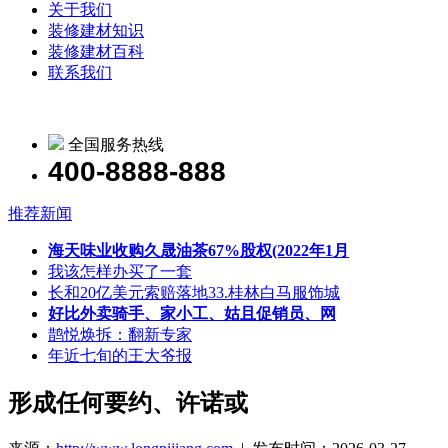
关于我们
装修建材知识
装修建材百科
联系我们
全国服务热线
400-8888-888
推荐新闻
海天味业收购久晟油茶67%股权(2022年1月
我该怎样办买了一套
长和20亿美元索赔落地33.桂林白马服饰城
好比外卖骑手、家小工、姑且促销员、网
鹊悦焕拆：翻新专家
年近七旬的王大爷报
形成任何要约、许诺或