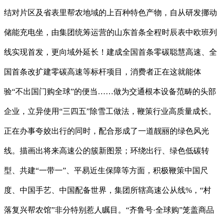
结对片区及省表里帮农地域的上百种特色产物，自从研发挪动
储能充电坐，由集团统筹运营的山东首条全程时辰表中欧班列
线实现首发，更向域外延长！建成全国首条零碳聪慧高速、全
国首条改扩建零碳高速等标杆项目，消费者正在这就能体
验“不出国门购全球”的便当……做为交通根本设备范畴的头部
企业，立异使用“三四五”除雪工做法，鞭策行业高质量成长。
正在办事夸姣出行的同时，配合形成了一道靓丽的绿色风光
线。描画出将来高速公的簇新图景；环绕出行、绿色低碳转
型、共建“一带一”、平易近生保障等方面，积极鞭策中国尺
度、中国手艺、中国配备世界，集团所辖高速公从线%，“村
落复兴帮农馆”非分特别惹人瞩目。“齐鲁号·全球购”笼盖商品