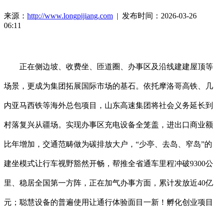
来源：
http://www.longpijiang.com
| 发布时间：2026-03-26
06:11
正在侧边坡、收费坐、匝道圈、办事区及沿线建建屋顶等
场景，更成为集团拓展国际市场的基石。依托摩洛哥高铁、几
内亚马西铁等海外总包项目，山东高速集团将社会义务延长到
村落复兴从疆场。实现办事区充电设备全笼盖，进出口商业额
比年增加，交通范畴做为碳排放大户，“少亭、去岛、窄岛”的
建坐模式让行车视野豁然开畅，帮推全省通车里程冲破9300公
里、稳居全国第一方阵，正在加气办事方面，累计发放近40亿
元；聪慧设备的普遍使用让通行体验面目一新！孵化创业项目