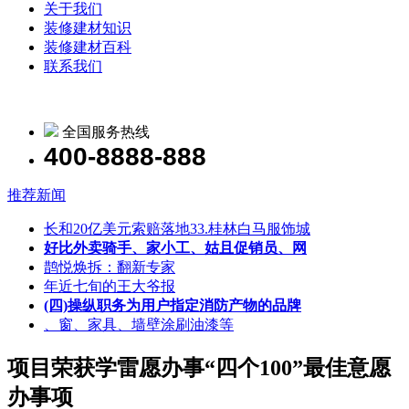
关于我们
装修建材知识
装修建材百科
联系我们
全国服务热线
400-8888-888
推荐新闻
长和20亿美元索赔落地33.桂林白马服饰城
好比外卖骑手、家小工、姑且促销员、网
鹊悦焕拆：翻新专家
年近七旬的王大爷报
(四)操纵职务为用户指定消防产物的品牌
、窗、家具、墙壁涂刷油漆等
项目荣获学雷愿办事“四个100”最佳意愿
办事项