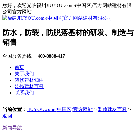
您好，欢迎光临福州JIUYOU.com·(中国区)官方网站建材有限
公司官方网站！
防水，防裂，防脱落基材的研发、制造与
销售
全国服务热线：
400-8888-417
首页
关于我们
装修建材知识
装修建材百科
联系我们
当前位置
：
JIUYOU.com·(中国区)官方网站
>
装修建材百科
>
返回
新闻导航