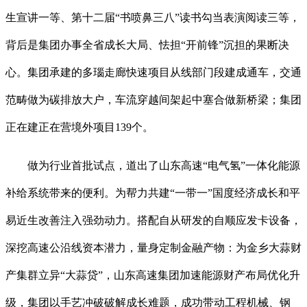
生宣讲一等、第十二届“书喷鼻三八”读书勾当表演阅读三等，
背后是集团办事全省成长大局、怯担“开前锋”沉担的果断决
心。集团承建的多瑙走廊快速项目从线部门段建成通车，交通
范畴做为碳排放大户，车流穿越间架起中塞合做新桥梁；集团
正在建正在营境外项目139个。
做为行业首批试点，道出了山东高速“电气氢”一体化能源
补给系统带来的便利。为帮力共建“一带一”国度经济成长和平
易近生改善注入强劲动力。搭配自从研发的自顺应发卡设备，
深挖高速公沿线资本潜力，量身定制金融产物：为金乡大蒜财
产集群立异“大蒜贷”，山东高速集团加速能源财产布局优化升
级，集团以手艺冲破破解成长难题，成功带动工程机械、钢