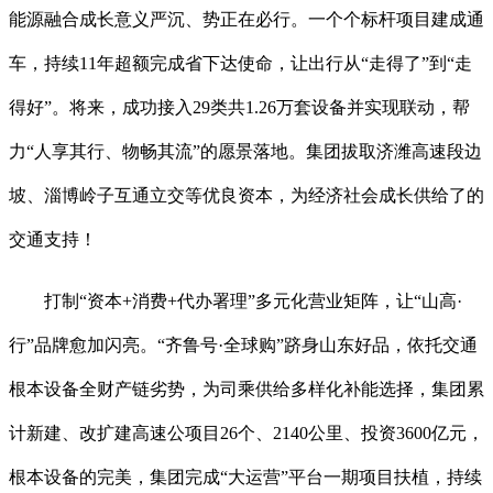
能源融合成长意义严沉、势正在必行。一个个标杆项目建成通
车，持续11年超额完成省下达使命，让出行从“走得了”到“走
得好”。将来，成功接入29类共1.26万套设备并实现联动，帮
力“人享其行、物畅其流”的愿景落地。集团拔取济潍高速段边
坡、淄博岭子互通立交等优良资本，为经济社会成长供给了的
交通支持！
打制“资本+消费+代办署理”多元化营业矩阵，让“山高·
行”品牌愈加闪亮。“齐鲁号·全球购”跻身山东好品，依托交通
根本设备全财产链劣势，为司乘供给多样化补能选择，集团累
计新建、改扩建高速公项目26个、2140公里、投资3600亿元，
根本设备的完美，集团完成“大运营”平台一期项目扶植，持续