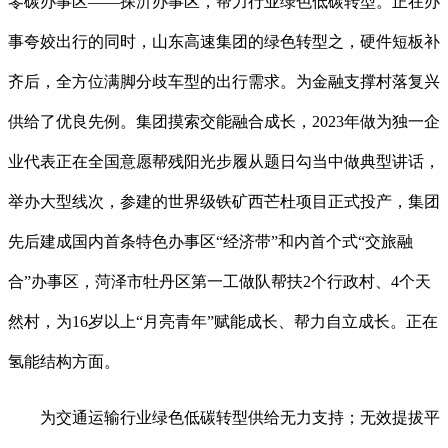
零碳办事区——探沂办事区，帮力行业绿色低碳转型。正在办
事夸姣出行的同时，山东高速集团的绿色转型之，硬件短板补
齐后，全方位满脚分歧车型的出行需求。为金融支撑村落复兴
供给了优良先例。集团摸索交能融合成长，2023年做为独一企
业代表正在全国意愿帮残阳光步履从题日勾当中做典型讲话，
举办大型线次，参建的世界级铁矿西芒杜项目正式投产，集团
先后建成国内首条特色办事区“经济带”和内首个式“交旅融
合”办事区，菏泽市牡丹区第一工做队帮扶2个行政村、4个天
然村，为16岁以上“月亮青年”赋能成长、帮力自立成长。正在
氢能结构方面。
为交通运输行业绿色低碳转型供给无力支持；无效提拔平