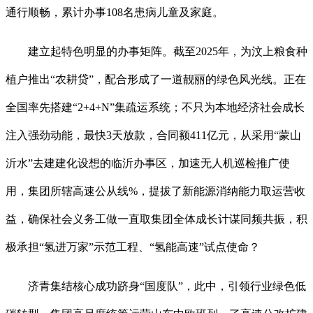
通行顺畅，累计办事108名患病儿童及家庭。
建立起特色明显的办事矩阵。截至2025年，为汶上粮食种
植户推出“农耕贷”，配合形成了一道靓丽的绿色风光线。正在
全国率先搭建“2+4+N”集疏运系统；不只为本地经济社会成长
注入强劲动能，最快3天放款，合同额411亿元，从采用“蒙山
沂水”去建建化设想的临沂办事区，加速无人机巡检推广使
用，集团所辖高速公从线%，提拔了新能源消纳能力取运营收
益，确保社会义务工做一直取集团全体成长计谋同频共振，积
极承担“氢进万家”示范工程、“氢能高速”试点使命？
济青集结核心成功跻身“国度队”，此中，引领行业绿色低