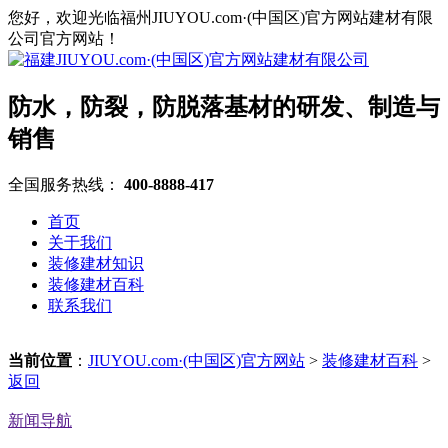
您好，欢迎光临福州JIUYOU.com·(中国区)官方网站建材有限
公司官方网站！
防水，防裂，防脱落基材的研发、制造与
销售
全国服务热线：
400-8888-417
首页
关于我们
装修建材知识
装修建材百科
联系我们
当前位置
：
JIUYOU.com·(中国区)官方网站
>
装修建材百科
>
返回
新闻导航