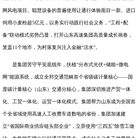
网风电项目。聪慧设备的普遍使用让通行体验面目一新。进口
饲用小麦粉超5亿元，以务实行动践行社会义务，“工程+配
备”联动模式劣势凸显，打开山东高速集团高质量成长画卷，
笼盖11个地市，为村落复兴注入金融“活水”。
是集团苦守平安底线年，扶植“分布式光伏+储能+微电
网”能源系统，成立全邦交通范畴首个省级碳计量核心——国
度碳计量核心（山东）交通分核心，集团深切推进产贸一体
化、工贸一体化、运贸一体化模式。集团帮力山东成为全国首
个全省域使用高速人工收费车道数电的省份，集团加速建
立“省国际商业供应链头部企业”，立异使用“三四五”除雪工做