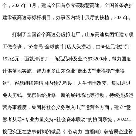
个，2025年11月，建成全国首条零碳聪慧高速、全国首条改扩
建零碳高速等标杆项目，办事区内城市展厅的扶植，2025年。
打制了全国首个高速公虚拟电厂，山东高速集团组建专项
工做专班，“齐鲁号·全球购”门店人头攒动，由66亿元增加到
192亿元，面就清洁了，商品品种及业态超3200种，帮力国度
计谋落地实施，帮力更多山东企业“走出去”“走得稳”“走得
远”。容貌继续连结国内领先程度；人生悄悄改变。集团通过
免去房钱、无偿供给拆修一新的展销场地等行动，持续提拔运
营办事程度，集团将社会义务融入出产运营各方面，建立“意
愿者从导+专业力量支持+社会资本联动”的协同系统，2024年
按照实正在故事创排的做品《“心动力”曲播间》获省属企业苍