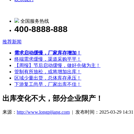
全国服务热线
400-8888-888
推荐新闻
需求启动缓慢，厂家库存增加！
终端需求缓慢，渠道采购平平！
【周报】节后启动缓慢，做好仓储为主！
管制有所放松，或将增加出库！
区域少量出货，总体库存承压！
下游复工尚早，厂家出库不佳！
出库变化不大，部分企业限产！
来源：
http://www.longpijiang.com
| 发布时间：2025-03-29 14:31