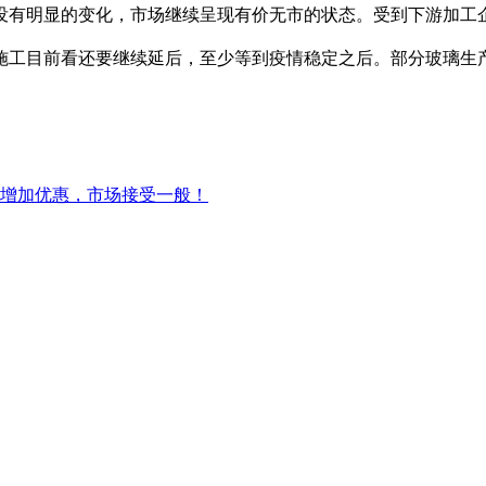
有明显的变化，市场继续呈现有价无市的状态。受到下游加工企
施工目前看还要继续延后，至少等到疫情稳定之后。部分玻璃生
增加优惠，市场接受一般！