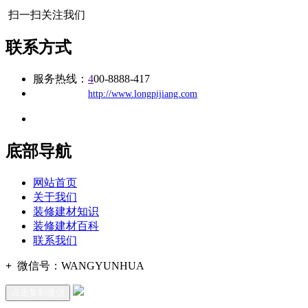
扫一扫关注我们
联系方式
服务热线：
4
00-8888-417
公司
网址：
http://www.longpijiang.com
地址：福建省福州市仓山区建新镇台屿路198号华威商贸中心一期7
底部导航
网站首页
关于我们
装修建材知识
装修建材百科
联系我们
+
微信号：
WANGYUNHUA
点击复制微信