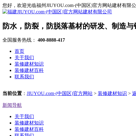
您好，欢迎光临福州JIUYOU.com·(中国区)官方网站建材有
防水，防裂，防脱落基材的研发、制造与
全国服务热线：
400-8888-417
首页
关于我们
装修建材知识
装修建材百科
联系我们
当前位置
：
JIUYOU.com·(中国区)官方网站
>
装修建材知识
>
新闻导航
关于我们
装修建材知识
装修建材百科
联系我们