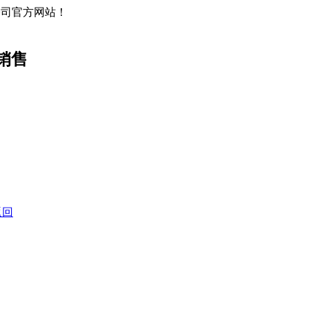
限公司官方网站！
销售
返回