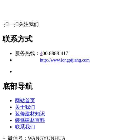
扫一扫关注我们
联系方式
服务热线：
4
00-8888-417
公司
网址：
http://www.longpijiang.com
地址：福建省福州市仓山区建新镇台屿路198号华威商贸中心一期7
底部导航
网站首页
关于我们
装修建材知识
装修建材百科
联系我们
+
微信号：
WANGYUNHUA