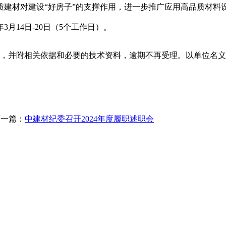
材对建设“好房子”的支撑作用，进一步推广应用高品质材料
3月14日-20日（5个工作日）。
出，并附相关依据和必要的技术资料，逾期不再受理。以单位名
下一篇：
中建材纪委召开2024年度履职述职会