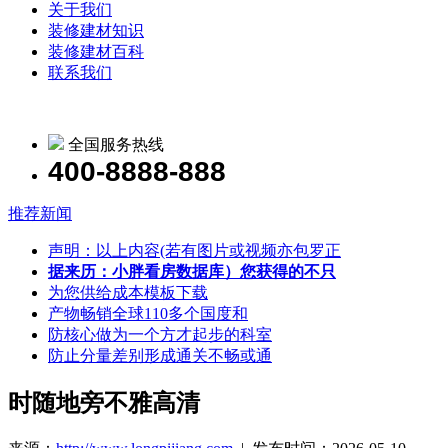
关于我们
装修建材知识
装修建材百科
联系我们
全国服务热线
400-8888-888
推荐新闻
声明：以上内容(若有图片或视频亦包罗正
据来历：小胖看房数据库）您获得的不只
为您供给成本模板下载
产物畅销全球110多个国度和
防核心做为一个方才起步的科室
防止分量差别形成通关不畅或通
时随地旁不雅高清