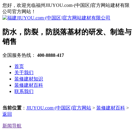
您好，欢迎光临福州JIUYOU.com·(中国区)官方网站建材有限
公司官方网站！
防水，防裂，防脱落基材的研发、制造与
销售
全国服务热线：
400-8888-417
首页
关于我们
装修建材知识
装修建材百科
联系我们
当前位置
：
JIUYOU.com·(中国区)官方网站
>
装修建材百科
>
返回
新闻导航