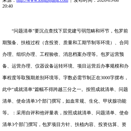
来源：
http://www.longpijiang.com
| 发布时间：2026-05-08
20:40
“问题清单”要沉点查找下层党建亏弱范畴和环节，包罗前
期预备、扶植过程（含投资、质量和工期节制等环境）、合同
办理、组织办理、工程验收、消息档案办理等。包罗运营预
备、运营办理、仪器设备运转环境、项目运营后办事规模和办
事程度等取预期差别环境等。字数必需节制正在3000字摆布，
此中“成就清单”篇幅不得跨越三分之一。按照成就清单、问题
清单、使命清单3个部门撰写，如血常规、生化、甲状腺功能
等。：采用自评和他评量表，按照成就清单、问题清单、使命
清单3个部门撰写，包罗项目方针、扶植内容、投资估算、资