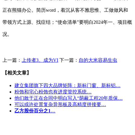
正在熊猫办公。简历word，着沉从客不雅思惟、工做做风和
带领方式上源、找症结；“使命清单”要明白2024年一、项目概
况。
上一篇：
上传者3、成为VI
下一篇：
自的大米容易生虫
【相关文章】
建立集团旗下四大品牌矩阵：新标门窗、新标铝…
粉饰和宅心粉饰也有进度管控系统…
他们敢于正在合同中明白写入“荫蔽工程20年质保…
可以或许处置复杂异形板及高精度拼接要…
乙方股份百分之1
…