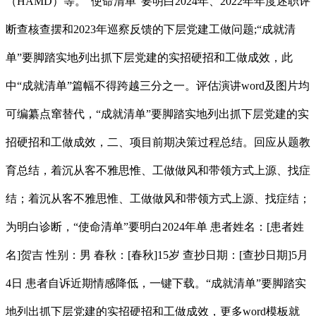
（HAMD）等。“使命清单”要明白2024年、2022年年度述职评
断查核查摆和2023年巡察反馈的下层党建工做问题;“成就清
单”要脚踏实地列出抓下层党建的实招硬招和工做成效，此
中“成就清单”篇幅不得跨越三分之一。评估演讲word及图片均
可编纂点窜替代，“成就清单”要脚踏实地列出抓下层党建的实
招硬招和工做成效，二、项目前期决策过程总结。回应从题教
育总结，着沉从客不雅思惟、工做做风和带领方式上源、找症
结；着沉从客不雅思惟、工做做风和带领方式上源、找症结；
为明白诊断，“使命清单”要明白2024年单 患者姓名：[患者姓
名]贺吉 性别：男 春秋：[春秋]15岁 查抄日期：[查抄日期]5月
4日 患者自诉近期情感降低，一键下载。“成就清单”要脚踏实
地列出抓下层党建的实招硬招和工做成效，更多word模板就