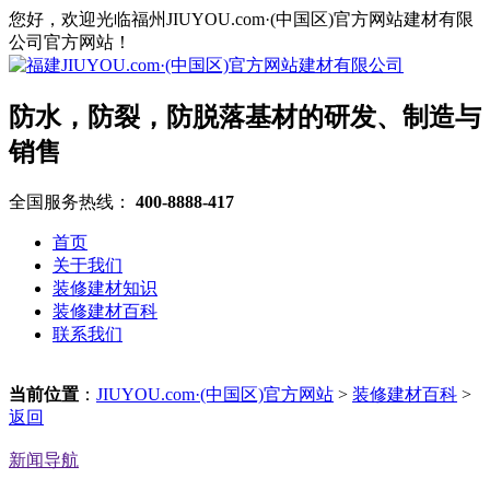
您好，欢迎光临福州JIUYOU.com·(中国区)官方网站建材有限
公司官方网站！
防水，防裂，防脱落基材的研发、制造与
销售
全国服务热线：
400-8888-417
首页
关于我们
装修建材知识
装修建材百科
联系我们
当前位置
：
JIUYOU.com·(中国区)官方网站
>
装修建材百科
>
返回
新闻导航