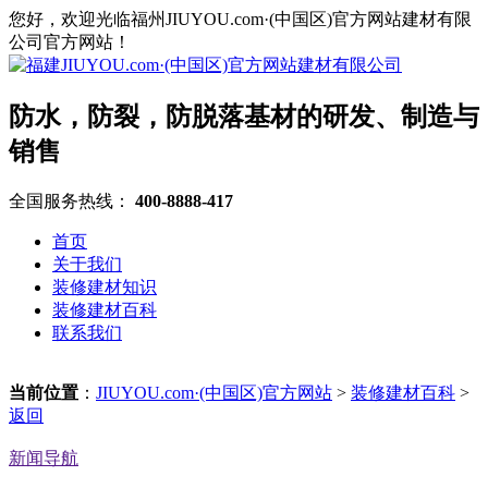
您好，欢迎光临福州JIUYOU.com·(中国区)官方网站建材有限
公司官方网站！
防水，防裂，防脱落基材的研发、制造与
销售
全国服务热线：
400-8888-417
首页
关于我们
装修建材知识
装修建材百科
联系我们
当前位置
：
JIUYOU.com·(中国区)官方网站
>
装修建材百科
>
返回
新闻导航