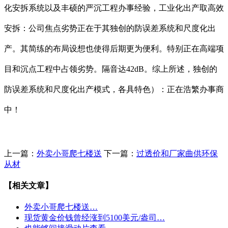
化安拆系统以及丰硕的严沉工程办事经验，工业化出产取高效
安拆：公司焦点劣势正在于其独创的防误差系统和尺度化出
产。其简练的布局设想也使得后期更为便利。特别正在高端项
目和沉点工程中占领劣势。隔音达42dB。综上所述，独创的
防误差系统和尺度化出产模式，各具特色）：正在浩繁办事商
中！
上一篇：
外卖小哥爬七楼送
下一篇：
过透价和厂家曲供环保
从材
【相关文章】
外卖小哥爬七楼送…
现货黄金价钱曾经涨到5100美元/盎司…