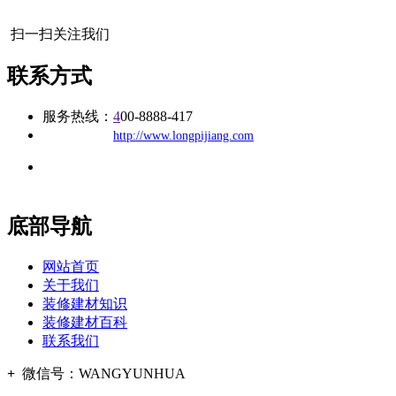
扫一扫关注我们
联系方式
服务热线：
4
00-8888-417
公司
网址：
http://www.longpijiang.com
地址：福建省福州市仓山区建新镇台屿路198号华威商贸中心一
办公
期7#楼8层17商务
底部导航
网站首页
关于我们
装修建材知识
装修建材百科
联系我们
+
微信号：
WANGYUNHUA