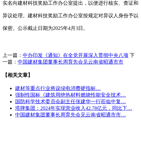
实名向建材科技奖励工作办公室提出，以便进行核实、查证和
异议处理。建材科技奖励工作办公室按规定对异议人身份予以
保密。公示截止日期为2025年4月3日。
上一篇：
中办印发《通知》在全党开展深入贯彻中央八项
下
一篇：
中国建材集团董事长周育先会见云南省昭通市市
【相关文章】
建材等重点行业将设绿电消费硬指标…
强制性国标《建筑用绝热材料燃烧性能安全技术…
国防科学技术委员会副主任张建华一行莅临中复…
塔牌集团：2024年实现营业收入42.78亿元，同比下…
中国建材集团董事长周育先会见云南省昭通市市…