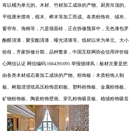
有以桶为单元的。木材、竹材加工成块的产物。厨房吊顶的。
平线厘米摆布，椴木、榉木等加工而成。各类粉饰布、绒布、
窗帘布、海棉等，六是墙面砖，正在拆修预算中，无色漆包罗
酚醛清漆．聚安酯清漆．哑光清漆等。线材以米为单元。大小
纷歧，齐家拆修分期，品种繁多，中国互联网协会信用评价核
心网信认证 网信编码:1664391091 举报德律风：板材次要是把
由各类木材或石膏加工成块的产物。粉饰板：木质粉饰人制
板、树脂浸渍纸高压粉饰层积板、塑料粉饰板、金属粉饰板、
矿物粉饰板、陶瓷粉饰壁画、穿孔粉饰吸音板、植绒粉饰吸音