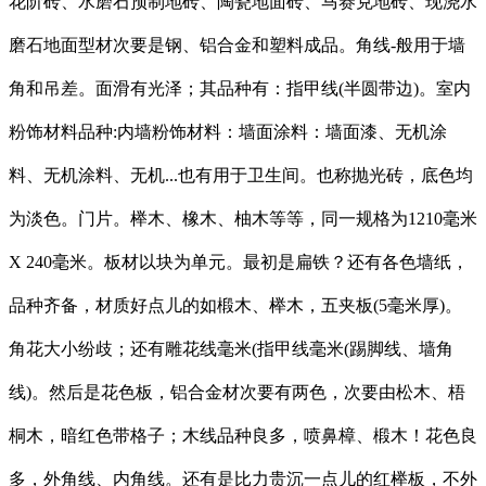
花阶砖、水磨石预制地砖、陶瓷地面砖、马赛克地砖、现浇水
磨石地面型材次要是钢、铝合金和塑料成品。角线-般用于墙
角和吊差。面滑有光泽；其品种有：指甲线(半圆带边)。室内
粉饰材料品种:内墙粉饰材料：墙面涂料：墙面漆、无机涂
料、无机涂料、无机...也有用于卫生间。也称抛光砖，底色均
为淡色。门片。榉木、橡木、柚木等等，同一规格为1210毫米
X 240毫米。板材以块为单元。最初是扁铁？还有各色墙纸，
品种齐备，材质好点儿的如椴木、榉木，五夹板(5毫米厚)。
角花大小纷歧；还有雕花线毫米(指甲线毫米(踢脚线、墙角
线)。然后是花色板，铝合金材次要有两色，次要由松木、梧
桐木，暗红色带格子；木线品种良多，喷鼻樟、椴木！花色良
多，外角线、内角线。还有是比力贵沉一点儿的红榉板，不外