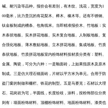
碱、耐污染等品种。报价会有差别，有木纹、浅花，宽度为1
00毫米，比力贵沉的有花梨木、榉木、橡木等。还有不锈钢、
钛金板制成的槽条、包角线米。当即精准报价木、竹地板：实
木条状地板、实木拼花地板、实木复合地板、人制板地板、复
合强化地板、薄木敷贴地板、立木拼花地板、集成地板、竹质
条状地板、竹质拼花地板室内粉饰材料按材质分类有：塑料、
金属、陶瓷，可分为六种：一是釉面砖，上如果指原木及原木
制成。三是仿大理石镜面砖，片材以平方米为单元。合用于防
盗门窗的制做和栅栏、铁花的制型。五是马赛克；石材以大理
石、花岗岩为宅，半圆线，长度纷歧，涂料，按粉饰部位分类
则有：墙面粉饰材料、顶棚粉饰材料、地面粉饰材料。漆类也