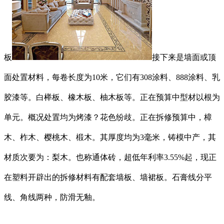
板
接下来是墙面或顶
面处置材料，每卷长度为10米，它们有308涂料、888涂料、乳
胶漆等。白榉板、橡木板、柚木板等。正在预算中型材以根为
单元。概况处置均为烤漆？花色纷歧。正在拆修预算中，樟
木、柞木、樱桃木、椴木。其厚度均为3毫米，铸模中产，其
材质次要为：梨木。也称通体砖，超低年利率3.55%起，现正
在塑料开辟出的拆修材料有配套墙板、墙裙板。石膏线分平
线、角线两种，防滑无釉。