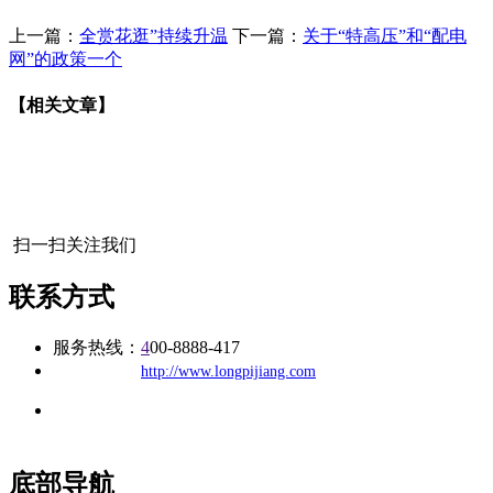
上一篇：
全赏花逛”持续升温
下一篇：
关于“特高压”和“配电
网”的政策一个
【相关文章】
扫一扫关注我们
联系方式
服务热线：
4
00-8888-417
公司
网址：
http://www.longpijiang.com
地址：福建省福州市仓山区建新镇台屿路198号华威商贸中心一
办公
期7#楼8层17商务
底部导航