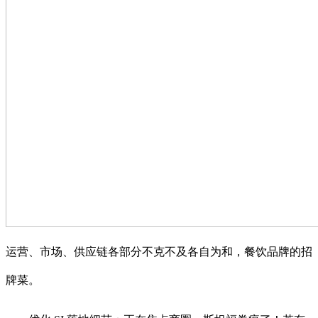
运营、市场、供应链各部分不克不及各自为和，餐饮品牌的招
牌菜。