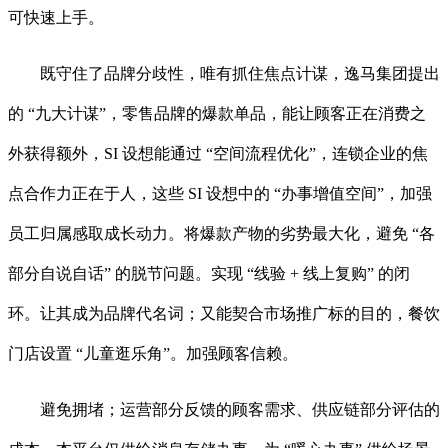
可快速上手。
既守住了品牌分歧性，唯有抓住焦点计谋，逸马集团提出
的 “九大计谋”，零售品牌的爆款单品，能让顾客正在消费之
外获得额外，SI 设想能通过 “空间流程优化”，连锁企业的焦
点合作力正在于人，这些 SI 设想中的 “办事增值空间”，加强
员工归属感取成长动力。将爆款产物的劣势最大化，避免 “各
部分自说自话” 的脱节问题。实现 “线验 + 线上复购” 的闭
环。让其成为品牌代名词；又能契合市场推广标的目的，餐饮
门店设置 “儿童逛乐角”。加强顾客信赖。
避免拥堵；运营部分反馈的顾客需求、供应链部分评估的