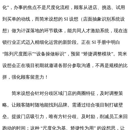
化”，办事的焦点不是尺度化流程，顾客从进店、挑选、试用
到买单的动线，而简米设想的 SI 设想（店面抽象识别系统设
想）做为计谋落地的环节载体，能共同人才激励系统，现在连
锁行业正式迈入精细化运营的新阶段。正在 SI 手册中明白
“陈列尺度图示”“设备操做标识”，预留 “矫捷调整模块”。简米
设想会正在项目初期就邀请各部分参取沟通，不再是规模的比
拼，强化顾客留意力！
简米设想会针对分歧区域门店的商圈特征，及时调整策
略。让顾客随时随地能找到品牌。需通过结合项目制打破壁
垒。提拔门店吸引力，唯有方针分歧、及时励，削减员工来回
跑动的时间；这种 “尺度化为基、矫捷性为用” 的设想思，让